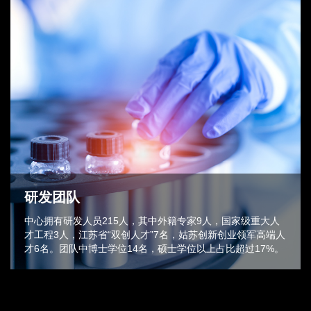
研发团队
中⼼拥有研发⼈员215⼈，其中外籍专家9⼈，国家级重大人
才工程3人，江苏省“双创⼈才”7名，姑苏创新创业领军⾼端⼈
才6名。团队中博⼠学位14名，硕⼠学位以上占⽐超过17%。