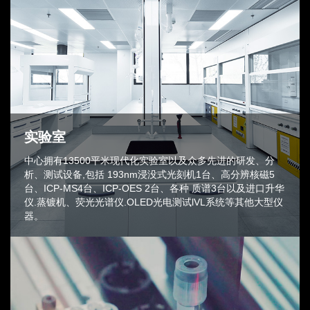
实验室
中⼼拥有13500平⽶现代化实验室以及众多先进的研发、分
析、测试设备,包括 193nm浸没式光刻机1台、⾼分辨核磁5
台、ICP-MS4台、ICP-OES 2台、各种 质谱3台以及进⼝升华
仪.蒸镀机、荧光光谱仪.OLED光电测试lVL系统等其他⼤型仪
器。