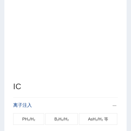
IC
离子注入
PH₃/H₂
B₂H₆/H₂
AsH₃/H₂ 等