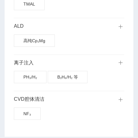
TMAL
ALD
高纯Cp₂Mg
离子注入
PH₃/H₂
B₂H₆/H₂ 等
CVD腔体清洁
NF₃