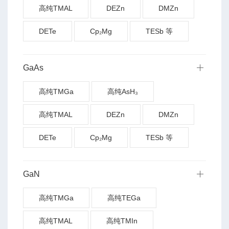
高纯TMAL
DEZn
DMZn
DETe
Cp₂Mg
TESb 等
GaAs
高纯TMGa
高纯AsH₃
高纯TMAL
DEZn
DMZn
DETe
Cp₂Mg
TESb 等
GaN
高纯TMGa
高纯TEGa
高纯TMAL
高纯TMIn