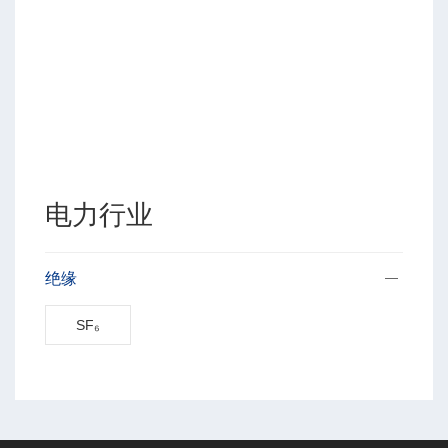
电力行业
绝缘
SF₆