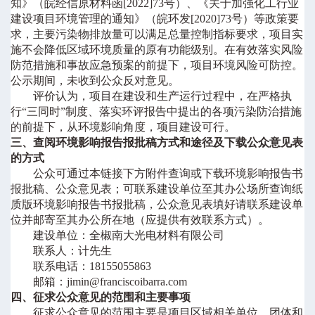
知》
（
皖经信原材料函
[2022]73
号
）
、《关于加强化工行业
建设项目环境管理的通知》（皖环发
[2020]73
号）等
政策
要
求
，
主要污染物排放量可以满足总量控制指标要求
，
项目实
施不会降低区域环境质量的原有功能级别。在有效落实风险
防范措施和事故应急预案的前提下，项目环境风险
可防控
。
公示期间，未收到公众反对意见。
评价认为，项目在建设和生产运行过程中，在严格执
行
“
三同时
”
制度、落实环评报告中提出的各项污染防治措施
的前提下，从环境影响角度，项目建设可行。
三、查阅环境影响报告
报批
稿方式和途径及下载公众意见表
的方式
公众可通过本链接下方附件查询或下载环境影响报告书
报批
稿、公众意见表；可联系建设单位至其办公场所查询纸
质版环境影响报告书
报批
稿，公众意见表填好请联系建设单
位并邮寄至其办公所在地（应提供有效联系方式）。
建设单位：
全椒南大光电材料有限公司
联系人：计先生
联系电话：
18155055863
邮箱：
jimin@franciscoibarra.com
四
、
征求公众意见的范围和主要事项
征求公众意见的范围主要是项目区域相关单位、团体和