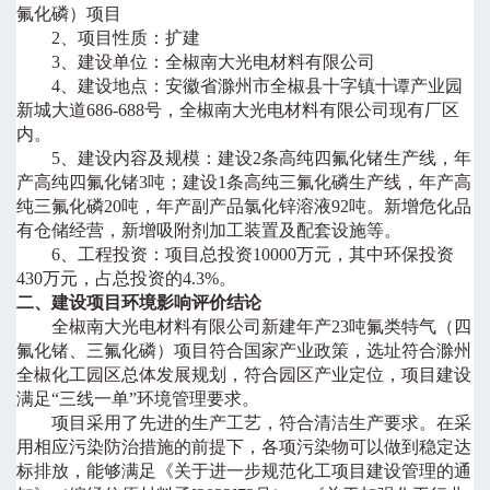
氟化磷）项目
2
、项目性质：
扩建
3
、建设单位：
全椒南大光电材料有限公司
4
、建设地点：安徽省滁州市全椒县十字镇十谭产业园
新城大道
686-688
号
，
全椒南大光电材料有限公司现有厂区
内。
5
、建设内容及规模：
建设
2
条高纯四氟化锗生产线，年
产高纯四氟化锗
3
吨；建设
1
条高纯三氟化磷生产线，年产高
纯三氟化磷
20
吨，年产副产品氯化锌溶液
92
吨。新增危化品
有仓储经营，新增吸附剂加工装置及配套设施等。
6
、工程投资：项目
总投资
10
000
万元，其中环保投资
4
30
万
元，占总投资的
4.3
%
。
二、建设项目环境影响评价结论
全椒南大光电材料有限公司新建年产
23
吨氟类特气（四
氟化锗、三氟化磷）项目
符合国家产业政策，选址符合
滁州
全椒化工园区总体发展规划
，符合园区产业定位，项目建设
满足
“
三线一单
”
环境管理要求。
项目采用了先进的生产工艺，符合清洁生产要求。在采
用相应污染防治措施的前提下，各项污染物可以做到稳定达
标排放，能够满足
《
关于进一步规范化工项目建设管理的通